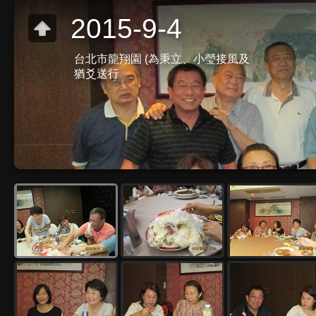
2015-9-4
台北市龍翔園 (為秉立、小瑩接風及
猶爻送行