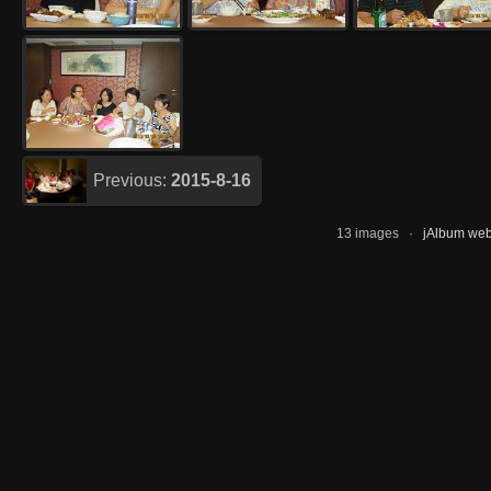
Previous:
2015-8-16
13 images ·
jAlbum web