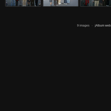
9 images ·
jAlbum web 