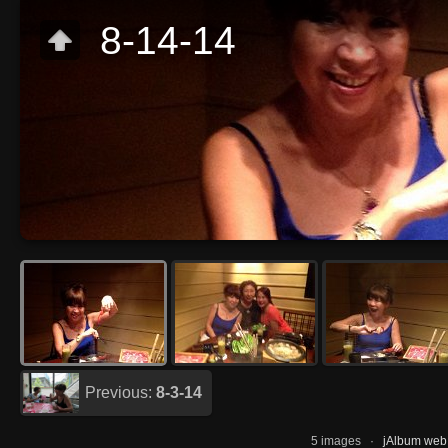
8-14-14
Previous:
8-3-14
5 images ·
jAlbum web 