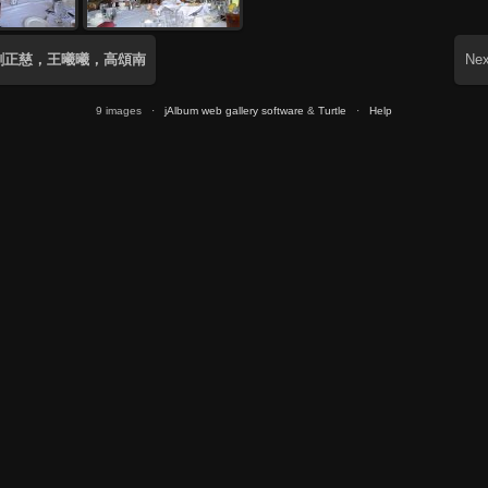
歡迎劉正慈，王曦曦，高頌南
Nex
9 images ·
jAlbum web gallery software
&
Turtle
·
Help